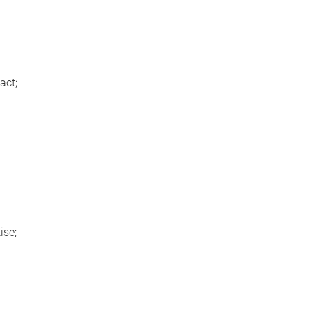
act;
ise;