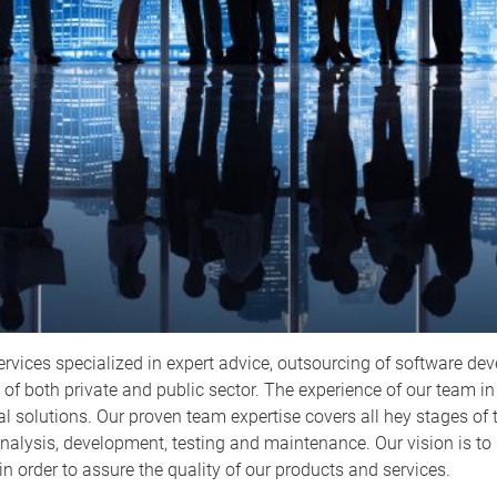
ervices specialized in expert advice, outsourcing of software d
 of both private and public sector. The experience of our team in
 solutions. Our proven team expertise covers all hey stages of t
nalysis, development, testing and maintenance. Our vision is to hi
 order to assure the quality of our products and services.