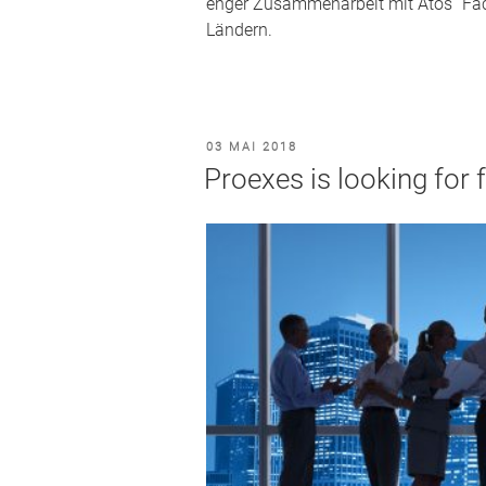
enger Zusammenarbeit mit Atos´ Fach
Ländern.
VERÖFFENTLICHT
03 MAI 2018
AM
Proexes is looking for 